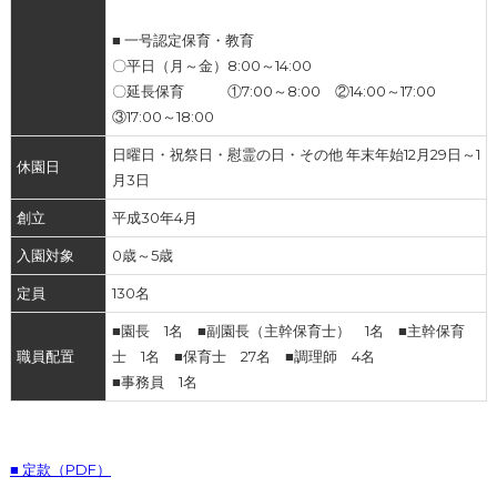
■ 一号認定保育・教育
〇平日（月～金）8:00～14:00
〇延長保育 ①7:00～8:00 ②14:00～17:00
③17:00～18:00
日曜日・祝祭日・慰霊の日・その他 年末年始12月29日～1
休園日
月3日
創立
平成30年4月
入園対象
0歳～5歳
定員
130名
■園長 1名 ■副園長（主幹保育士） 1名 ■主幹保育
職員配置
士 1名 ■保育士 27名 ■調理師 4名
■事務員 1名
■ 定款（PDF）