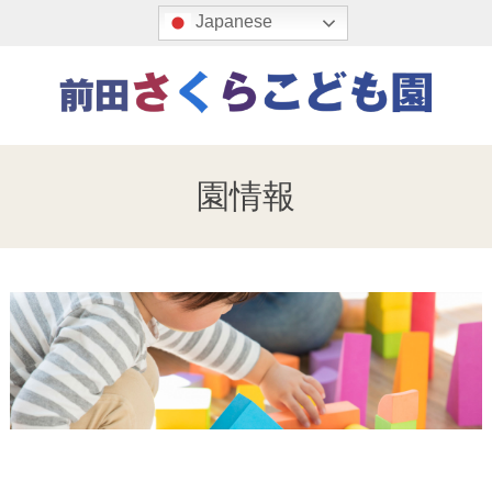
S
Japanese
k
i
p
t
前
o
田
c
園情報
さ
o
n
く
t
ら
e
こ
n
ど
t
も
園